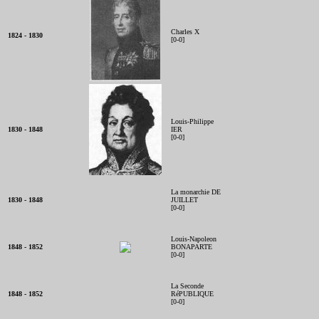
Charles X
1824 - 1830
[0-0]
Louis-Philippe
1830 - 1848
IER
[0-0]
La monarchie DE
1830 - 1848
JUILLET
[0-0]
Louis-Napoleon
1848 - 1852
BONAPARTE
[0-0]
La Seconde
1848 - 1852
RéPUBLIQUE
[0-0]