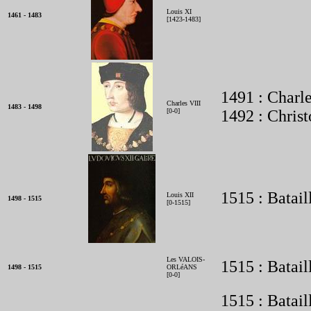
Louis XI
1461 - 1483
[1423-1483]
1491 : Charl
Charles VIII
1483 - 1498
[0-0]
1492 : Chris
1515 : Batail
Louis XII
1498 - 1515
[0-1515]
Les VALOIS-
1515 : Batail
1498 - 1515
ORLéANS
[0-0]
1515 : Batail