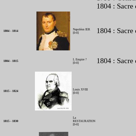
1804 : Sacre
1804 : Sacre
Napoléon IER
1804 - 1814
[0-0]
1804 : Sacre
L Empire ?
1804 - 1815
[0-0]
Louis XVIII
1815 - 1824
[0-0]
La
1815 - 1830
RESTAURATION
[0-0]