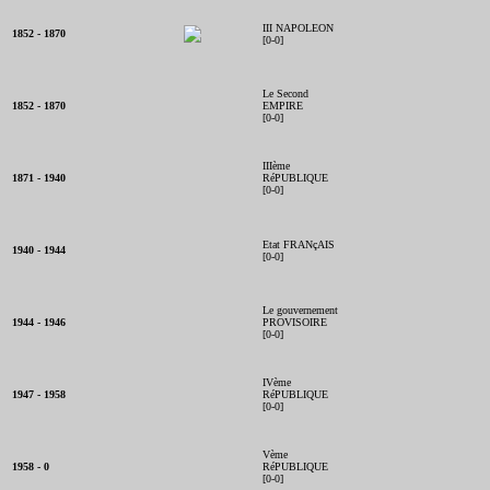
III NAPOLEON
1852 - 1870
[0-0]
Le Second
1852 - 1870
EMPIRE
[0-0]
IIIème
1871 - 1940
RéPUBLIQUE
[0-0]
Etat FRANçAIS
1940 - 1944
[0-0]
Le gouvernement
1944 - 1946
PROVISOIRE
[0-0]
IVème
1947 - 1958
RéPUBLIQUE
[0-0]
Vème
1958 - 0
RéPUBLIQUE
[0-0]