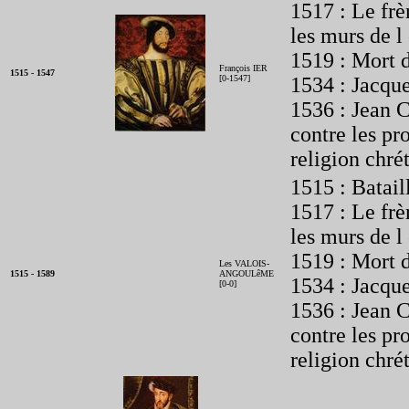
1517 : Le frè
les murs de l
1519 : Mort 
François IER
1515 - 1547
[0-1547]
1534 : Jacqu
1536 : Jean C
contre les pro
religion chré
1515 : Batail
1517 : Le frè
les murs de l
1519 : Mort 
Les VALOIS-
1515 - 1589
ANGOULêME
1534 : Jacqu
[0-0]
1536 : Jean C
contre les pro
religion chré