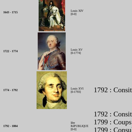
Louis XIV
1643 - 1715
[0-0]
Louis XV
1722 - 1774
[0-1774]
1792 : Consit
Louis XVI
1774 - 1792
[0-1793]
1792 : Consit
1799 : Coups
Ière
1792 - 1804
RéPUBLIQUE
1799 : Consu
[0-0]