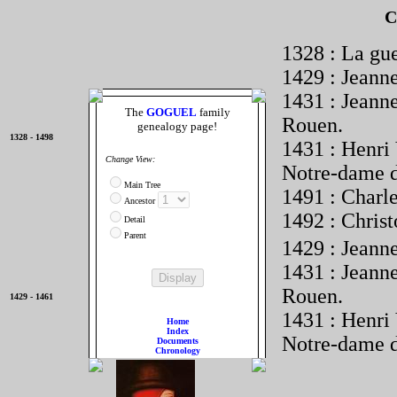
C
1328 : La gue
1429 : Jeann
1431 : Jeanne
The
GOGUEL
family
Rouen.
genealogy page!
Les VALOIS
1328 - 1498
[0-0]
1431 : Henri 
Change View:
Notre-dame d
Main Tree
1491 : Charl
Ancestor
1492 : Chris
Detail
Parent
1429 : Jeann
1431 : Jeanne
Rouen.
Charles VII
1429 - 1461
[0-1461]
1431 : Henri 
Home
Index
Notre-dame d
Documents
Chronology