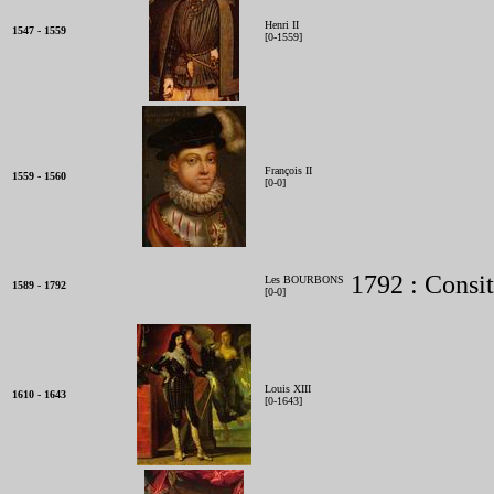
Henri II
1547 - 1559
[0-1559]
François II
1559 - 1560
[0-0]
1792 : Consit
Les BOURBONS
1589 - 1792
[0-0]
Louis XIII
1610 - 1643
[0-1643]